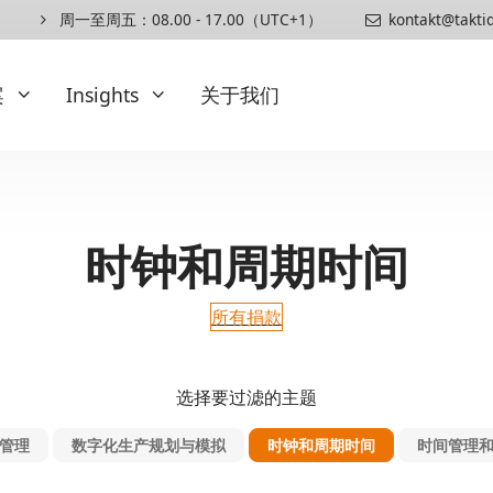
周一至周五：08.00 - 17.00（UTC+1）
kontakt@takti
案
Insights
关于我们
扩展
Insights
时钟和周期时间
订购计划方案
专业文章与白皮书
订购预览
博客
所有捐款
人体工学
发布
组装说明
参考资料
工艺要求
选择要过滤的主题
顺序要求
管理
数字化生产规划与模拟
时钟和周期时间
时间管理
时间管理