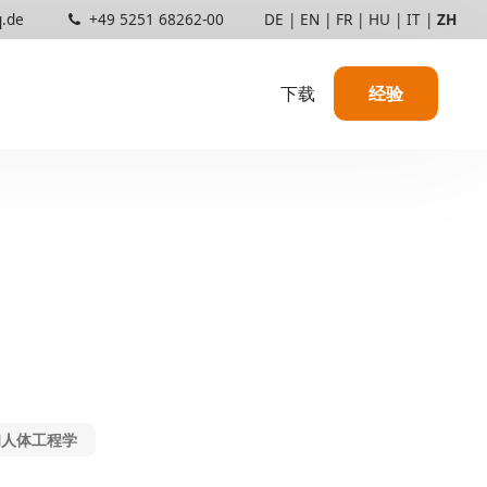
q.de
+49 5251 68262-00
DE
|
EN
|
FR
|
HU
|
IT
|
ZH
下载
经验
使用中的 TAKTIQ
信息
顾问和服务提供商
敏捷开发
合作伙伴与证书
价格结构
和人体工程学