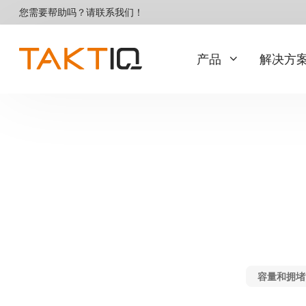
直
您需要帮助吗？请联系我们！
达
内
容
产品
解决方
Basis
服务
试点和介绍
TAKTIQ
集成与运行
步进标准
多种多样的装配线
定制选项
资格
正在寻找订单排序解决方案
那就试试 SEQUIQ！
客户关怀与支持
容量和拥堵