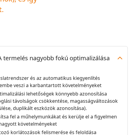
t.
A termelés nagyobb fokú optimalizálása
aslatrendszer és az automatikus kiegyenlítés
lembe veszi a karbantartott követelményeket
timalizálási lehetőségek könnyebb azonosítása
oglási távolságok csökkentése, magasságváltozások
ülése, duplikált eszközök azonosítása).
ítsa fel a műhelymunkákat és kerülje el a figyelmen
 hagyott követelményeket
tozó korlátozások felismerése és feloldása