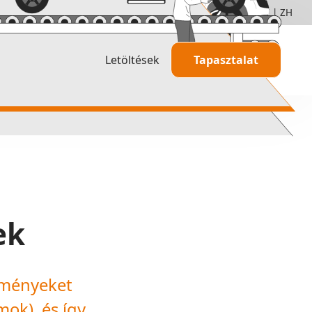
+49 5251 68262-00
DE
|
EN
|
FR
|
HU
|
IT
|
ZH
Letöltések
Tapasztalat
TAKTIQ használatban
Információ
vek
Tanácsadók és szolgáltató
Agilis fejlesztés
Partnerségek és tanúsítvá
Árstruktúra
ek
elményeket
ok), és így