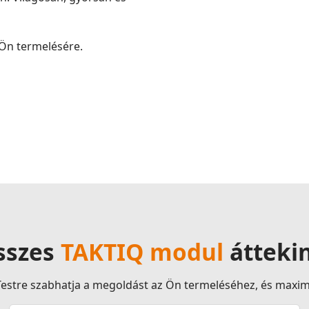
 Ön termelésére.
sszes
TAKTIQ modul
átteki
estre szabhatja a megoldást az Ön termeléséhez, és maxima