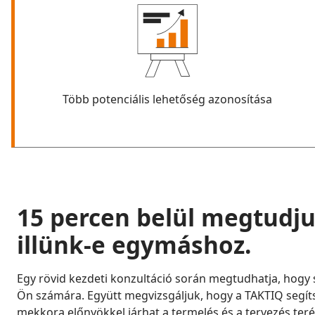
Több potenciális lehetőség azonosítása
15 percen belül megtudju
illünk-e egymáshoz.
Egy rövid kezdeti konzultáció során megtudhatja, hogy 
Ön számára. Együtt megvizsgáljuk, hogy a TAKTIQ segít
mekkora előnyökkel járhat a termelés és a tervezés teré