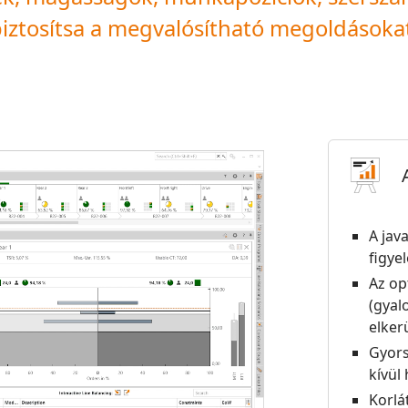
iztosítsa a megvalósítható megoldásoka
A jav
figye
Az op
(gyal
elker
Gyors
kívül
Korlá