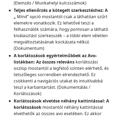
(Elemzés / Munkahelyi kulcsszámok)
Teljes ellenőrzés a kötegelt szerkesztéshez: A
„
Mind” opció mostantól csak a láthatóan szűrt
elemekre vonatkozik. Ez lehetővé teszi a
felhasználók számára, hogy pontosan a látható
kiválasztást szerkesszék – a többi elem véletlen
megváltoztatásának kockázata nélkül.
(Dokumentum)
A korlátozások egyértelműbbek az Avo-
listákban: Az összes releváns
korlátozási
oszlop mostantól a legfelső szinten elérhető, és
tetszőleges sorrendben elrendezhető. Ez
csökkenti a navigációs utakat és intuitívabbá
teszi a karbantartást. (Dokumentálás /
Korlátozások)
Korlátozások elvetése néhány kattintással: A
korlátozások
mostantól néhány kattintással
elvethetők az összes avo esetében. Ez akkor