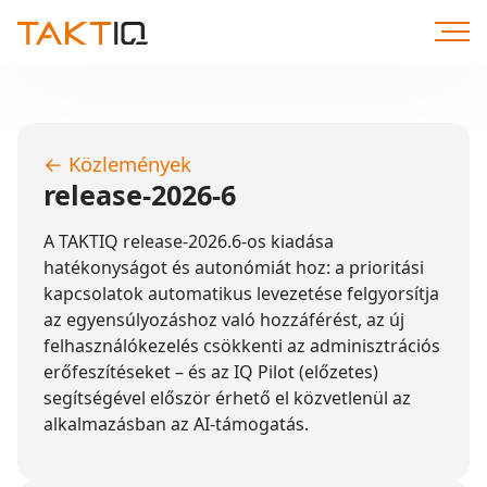
Közvetlenül
a
tartalomhoz
←
Közlemények
release-2026-6
A TAKTIQ release-2026.6-os kiadása
hatékonyságot és autonómiát hoz: a prioritási
kapcsolatok automatikus levezetése felgyorsítja
az egyensúlyozáshoz való hozzáférést, az új
felhasználókezelés csökkenti az adminisztrációs
erőfeszítéseket – és az IQ Pilot (előzetes)
segítségével először érhető el közvetlenül az
alkalmazásban az AI-támogatás.