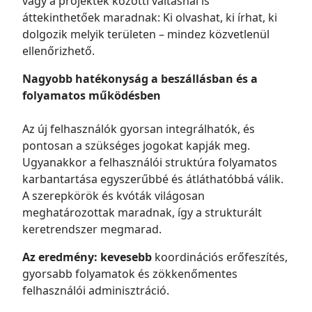
vagy a projektek közötti váltásnál is
áttekinthetőek maradnak: Ki olvashat, ki írhat, ki
dolgozik melyik területen – mindez közvetlenül
ellenőrizhető.
Nagyobb hatékonyság a beszállásban és a
folyamatos működésben
Az új felhasználók gyorsan integrálhatók, és
pontosan a szükséges jogokat kapják meg.
Ugyanakkor a felhasználói struktúra folyamatos
karbantartása egyszerűbbé és átláthatóbbá válik.
A szerepkörök és kvóták világosan
meghatározottak maradnak, így a strukturált
keretrendszer megmarad.
Az eredmény: kevesebb
koordinációs erőfeszítés,
gyorsabb folyamatok és zökkenőmentes
felhasználói adminisztráció.