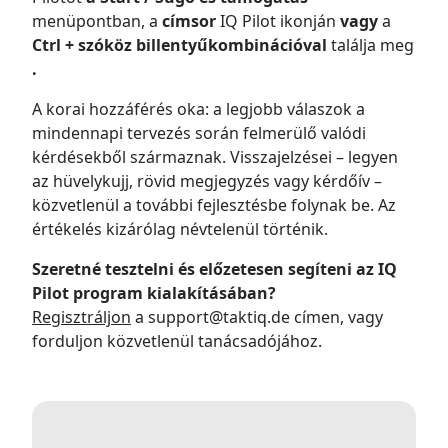
menüpontban, a
címsor
IQ Pilot ikonján
vagy
a
Ctrl + szóköz billentyűkombinációval
találja meg
.
A korai hozzáférés oka: a legjobb válaszok a
mindennapi tervezés során felmerülő valódi
kérdésekből származnak. Visszajelzései – legyen
az hüvelykujj, rövid megjegyzés vagy kérdőív –
közvetlenül a további fejlesztésbe folynak be. Az
értékelés kizárólag névtelenül történik.
Szeretné tesztelni és előzetesen segíteni az IQ
Pilot program kialakításában?
Regisztráljon
a support@taktiq.de címen, vagy
forduljon közvetlenül tanácsadójához.