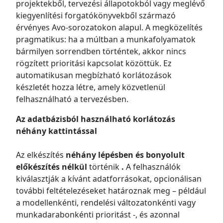
projektekből, tervezési állapotokból vagy meglévő
kiegyenlítési forgatókönyvekből származó
érvényes Avo-sorozatokon alapul. A megközelítés
pragmatikus: ha a múltban a munkafolyamatok
bármilyen sorrendben történtek, akkor nincs
rögzített prioritási kapcsolat közöttük. Ez
automatikusan megbízható korlátozások
készletét hozza létre, amely közvetlenül
felhasználható a tervezésben.
Az adatbázisból használható korlátozás
néhány kattintással
Az elkészítés
néhány lépésben és bonyolult
előkészítés nélkül
történik
.
A felhasználók
kiválasztják a kívánt adatforrásokat, opcionálisan
további feltételezéseket határoznak meg – például
a modellenkénti, rendelési változatonkénti vagy
munkadarabonkénti prioritást -, és azonnal