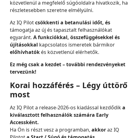
közvetlenül a megfelelő súgóoldalra hivatkozik, ha
részletesebben szeretne elmélyülni.
Az IQ Pilot
csökkenti a betanulási időt, és
támogatja az új és tapasztalt felhasználókat
egyaránt.
A funkciókkal, összefüggésekkel és
újításokkal
kapcsolatos ismeretek bármikor
előhívhatók
és közvetlenül elérhetők.
Ez még csak a kezdet – további rendezvényeket
tervezünk!
Korai hozzáférés – Légy úttörő
most
Az IQ Pilot a release-2026-os kiadással kezdődik
a
kiválasztott felhasználók számára Early
Accessként.
Ha Ön is részt vesz a programban,
akkor
az IQ
Pilotot
a Start / Súgó és támogatás