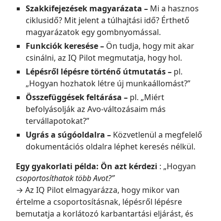
Szakkifejezések magyarázata –
Mi a hasznos
ciklusidő? Mit jelent a túlhajtási idő? Érthető
magyarázatok egy gombnyomással.
Funkciók keresése –
Ön tudja, hogy mit akar
csinálni, az IQ Pilot megmutatja, hogy hol.
Lépésről lépésre történő útmutatás –
pl.
„Hogyan hozhatok létre új munkaállomást?”
Összefüggések feltárása –
pl. „Miért
befolyásolják az Avo-változásaim más
tervállapotokat?”
Ugrás a súgóoldalra –
Közvetlenül a megfelelő
dokumentációs oldalra léphet keresés nélkül.
Egy gyakorlati példa: Ön azt kérdezi
: „Hogyan
csoportosíthatok több Avot?”
→ Az IQ Pilot elmagyarázza, hogy mikor van
értelme a csoportosításnak, lépésről lépésre
bemutatja a korlátozó karbantartási eljárást, és