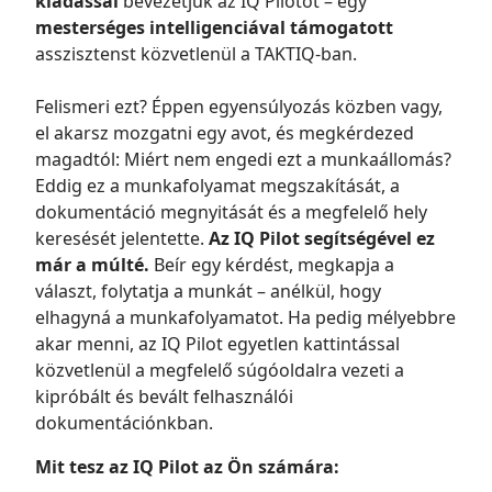
kiadással
bevezetjük az IQ Pilotot – egy
mesterséges intelligenciával támogatott
asszisztenst közvetlenül a TAKTIQ-ban.
Felismeri ezt? Éppen egyensúlyozás közben vagy,
el akarsz mozgatni egy avot, és megkérdezed
magadtól: Miért nem engedi ezt a munkaállomás?
Eddig ez a munkafolyamat megszakítását, a
dokumentáció megnyitását és a megfelelő hely
keresését jelentette.
Az IQ Pilot segítségével ez
már a múlté.
Beír egy kérdést, megkapja a
választ, folytatja a munkát – anélkül, hogy
elhagyná a munkafolyamatot. Ha pedig mélyebbre
akar menni, az IQ Pilot egyetlen kattintással
közvetlenül a megfelelő súgóoldalra vezeti a
kipróbált és bevált felhasználói
dokumentációnkban.
Mit tesz az IQ Pilot az Ön számára: