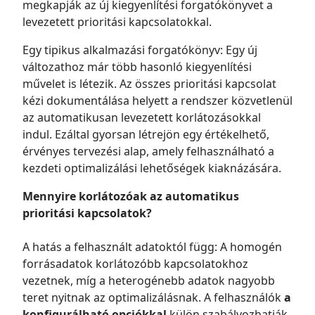
megkapják az új kiegyenlítési forgatókönyvet a
levezetett prioritási kapcsolatokkal.
Egy tipikus alkalmazási forgatókönyv: Egy új
változathoz már több hasonló kiegyenlítési
művelet is létezik. Az összes prioritási kapcsolat
kézi dokumentálása helyett a rendszer közvetlenül
az automatikusan levezetett korlátozásokkal
indul. Ezáltal gyorsan létrejön egy értékelhető,
érvényes tervezési alap, amely felhasználható a
kezdeti optimalizálási lehetőségek kiaknázására.
Mennyire korlátozóak az automatikus
prioritási kapcsolatok?
A hatás a felhasznált adatoktól függ: A homogén
forrásadatok korlátozóbb kapcsolatokhoz
vezetnek, míg a heterogénebb adatok nagyobb
teret nyitnak az optimalizálásnak. A felhasználók
a
konfigurálható opciókkal
külön szabályozhatják