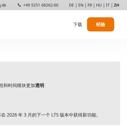
q.de
+49 5251 68262-00
DE
|
EN
|
FR
|
HU
|
IT
|
ZH
下载
经验
使用中的 TAKTIQ
信息
顾问和服务提供商
敏捷开发
合作伙伴与证书
价格结构
程和时间模块更加
透明
将在 2026 年 3 月的下一个 LTS 版本中获得新功能。