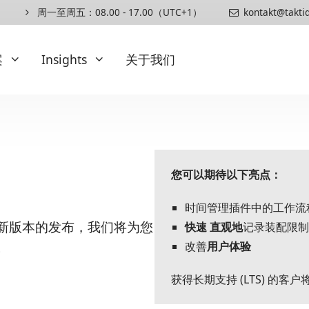
周一至周五：08.00 - 17.00（UTC+1）
kontakt@takti
案
Insights
关于我们
扩展
Insights
订购计划方案
专业文章与白皮书
您可以期待以下亮点：
订购预览
博客
人体工学
时间管理插件中的工作流
发布
组装说明
新版本的发布，我们将为您
快速
直观地
记录装配限制
参考资料
。
改善
用户体验
工艺要求
顺序要求
获得长期支持 (LTS) 的客户
时间管理