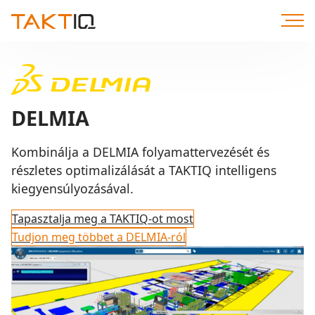
Közvetlenül
a
tartalomhoz
DELMIA
Kombinálja a DELMIA folyamattervezését és
részletes optimalizálását a TAKTIQ intelligens
kiegyensúlyozásával.
Tapasztalja meg a TAKTIQ-ot most
Tudjon meg többet a DELMIA-ról