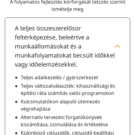
A folyamatos fejlesztés körforgását tetszés szerint
ismételje meg
A teljes összeszerelősor
feltérképezése, beleértve a
munkaállomásokat és a
munkafolyamatokat becsült időkkel
vagy időelemzésekkel.
Teljes adatkezelés / gyárszerkezet
Teljes változatválaszték: kihasználtsági és
építési ráta számítás valós programokon
Kulcsmutatókon alapuló ütemezés
végrehajtása
Alternatív tervezési forgatókönyvek
kiszámítása, szimulálása és értékelése
Különböző ciklusidők, ciklusidő-beállítási