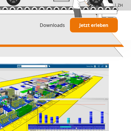
de
+49 5251 68262-00
DE
|
EN
|
FR
|
HU
|
IT
|
ZH
Downloads
Jetzt erleben
TAKTIQ im Einsatz
Information
Berater & Dienstleister
Agile Entwicklung
Partnerschaften & Zerti
Preisstruktur