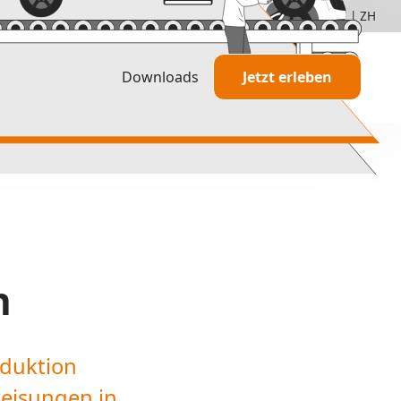
de
+49 5251 68262-00
DE
|
EN
|
FR
|
HU
|
IT
|
ZH
Downloads
Jetzt erleben
TAKTIQ im Einsatz
Information
Berater & Dienstleister
Agile Entwicklung
Partnerschaften & Zerti
Preisstruktur
n
oduktion
eisungen in