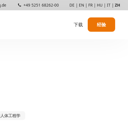
q.de
+49 5251 68262-00
DE
|
EN
|
FR
|
HU
|
IT
|
ZH
下载
经验
使用中的 TAKTIQ
信息
顾问和服务提供商
敏捷开发
合作伙伴与证书
价格结构
和人体工程学