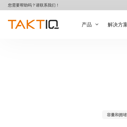
直
您需要帮助吗？请联系我们！
达
内
容
产品
解决方
Basis
服务
试点和介绍
TAKTIQ
集成与运行
步进标准
多种多样的装配线
定制选项
资格
正在寻找订单排序解决方案
那就试试 SEQUIQ！
客户关怀与支持
容量和拥堵