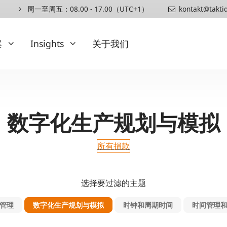
周一至周五：08.00 - 17.00（UTC+1）
kontakt@takti
案
Insights
关于我们
扩展
Insights
数字化生产规划与模拟
订购计划方案
专业文章与白皮书
订购预览
博客
所有捐款
人体工学
发布
组装说明
参考资料
工艺要求
选择要过滤的主题
顺序要求
管理
数字化生产规划与模拟
时钟和周期时间
时间管理
时间管理