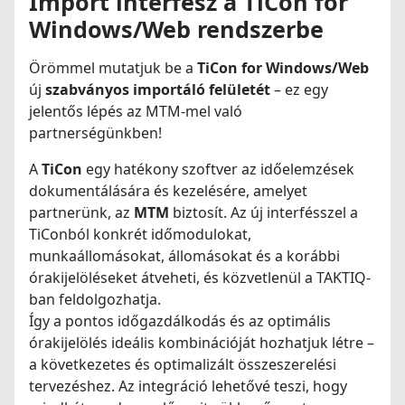
Import interfész a TiCon for
Windows/Web rendszerbe
Örömmel mutatjuk be a
TiCon for Windows/Web
új
szabványos importáló felületét
– ez egy
jelentős lépés az MTM-mel való
partnerségünkben!
A
TiCon
egy hatékony szoftver az időelemzések
dokumentálására és kezelésére, amelyet
partnerünk, az
MTM
biztosít. Az új interfésszel a
TiConból konkrét
időmodulokat,
munkaállomásokat, állomásokat
és a korábbi
órakijelöléseket
átveheti, és közvetlenül a
TAKTIQ-
ban
feldolgozhatja.
Így a
pontos időgazdálkodás
és az optimális
órakijelölés ideális kombinációját hozhatjuk létre –
a következetes és optimalizált összeszerelési
tervezéshez. Az integráció lehetővé teszi, hogy