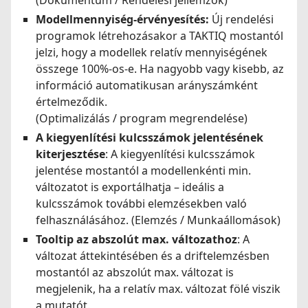
Modellmennyiség-érvényesítés:
Új rendelési
programok létrehozásakor a TAKTIQ mostantól
jelzi, hogy a modellek relatív mennyiségének
összege 100%-os-e. Ha nagyobb vagy kisebb, az
információ automatikusan arányszámként
értelmeződik.
(Optimalizálás / program megrendelése)
A kiegyenlítési kulcsszámok jelentésének
kiterjesztése
: A kiegyenlítési kulcsszámok
jelentése mostantól a modellenkénti min.
változatot is exportálhatja – ideális a
kulcsszámok további elemzésekben való
felhasználásához. (Elemzés / Munkaállomások)
Tooltip az abszolút max. változathoz
: A
változat áttekintésében és a driftelemzésben
mostantól az abszolút max. változat is
megjelenik, ha a relatív max. változat fölé viszik
a mutatót.