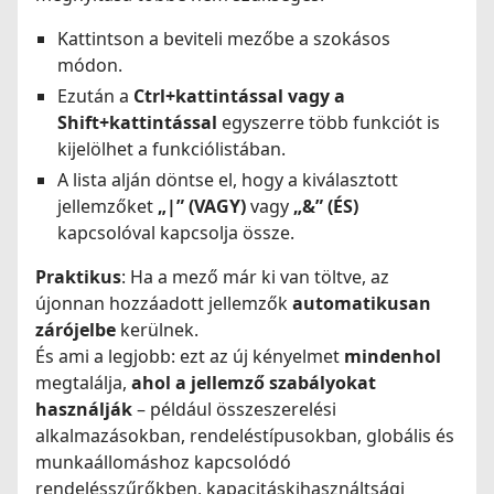
Kattintson a beviteli mezőbe a szokásos
módon.
Ezután a
Ctrl+kattintással vagy a
Shift+kattintással
egyszerre több funkciót is
kijelölhet a funkciólistában.
A lista alján döntse el, hogy a kiválasztott
jellemzőket
„|” (VAGY)
vagy
„&” (ÉS)
kapcsolóval kapcsolja össze.
Praktikus
: Ha a mező már ki van töltve, az
újonnan hozzáadott jellemzők
automatikusan
zárójelbe
kerülnek.
És ami a legjobb: ezt az új kényelmet
mindenhol
megtalálja,
ahol a jellemző szabályokat
használják
– például összeszerelési
alkalmazásokban, rendeléstípusokban, globális és
munkaállomáshoz kapcsolódó
rendelésszűrőkben, kapacitáskihasználtsági