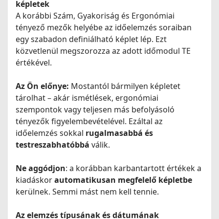
képletek
A korábbi Szám, Gyakoriság és Ergonómiai
tényező mezők helyébe az időelemzés soraiban
egy szabadon definiálható képlet lép. Ezt
közvetlenül megszorozza az adott időmodul TE
értékével.
Az Ön előnye:
Mostantól bármilyen képletet
tárolhat – akár ismétlések, ergonómiai
szempontok vagy teljesen más befolyásoló
tényezők figyelembevételével. Ezáltal az
időelemzés sokkal
rugalmasabbá és
testreszabhatóbbá
válik.
Ne aggódjon
: a korábban karbantartott értékek a
kiadáskor
automatikusan megfelelő képletbe
kerülnek. Semmi mást nem kell tennie.
Az elemzés típusának és dátumának