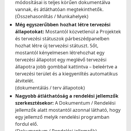
módosításai is teljes körűen dokumentálva
vannak, és átláthatóan megtekinthetők.
(Összehasonlítás / Munkahelyek)
Még egyszerűbben hozhat létre tervezési
állapotokat:
Mostantól közvetlenül a Projektek
és tervezési státuszok párbeszédpanelben
hozhat létre új tervezési státuszt. Sőt,
mostantól kényelmesen létrehozhat egy
tervezési állapotot egy meglévő tervezési
állapotra jobb gombbal kattintva – beleértve a
tervezési terület és a kiegyenlítés automatikus
átvitelét.
(dokumentálás / terv állapotok)
Nagyobb átláthatóság a rendelési jellemzők
szerkesztésekor:
A Dokumentum / Rendelési
jellemzők alatt mostantól azonnal látható, hogy
egy jellemző melyik rendelési programban
fordul elő.
(Dokumentum / Rendelési jellemzők)