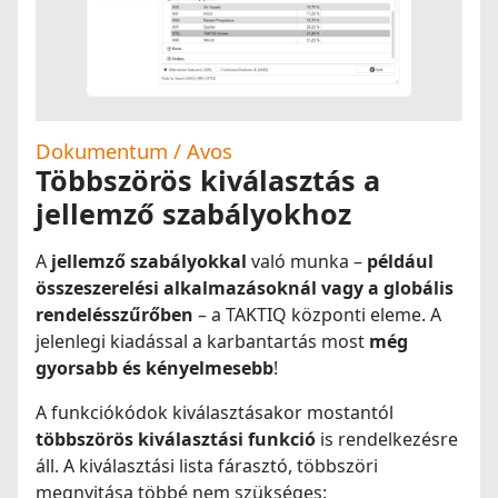
Dokumentum / Avos
Többszörös kiválasztás a
jellemző szabályokhoz
A
jellemző szabályokkal
való munka –
például
összeszerelési alkalmazásoknál vagy a globális
rendelésszűrőben
– a TAKTIQ központi eleme. A
jelenlegi kiadással a karbantartás most
még
gyorsabb és kényelmesebb
!
A funkciókódok kiválasztásakor mostantól
többszörös kiválasztási funkció
is rendelkezésre
áll. A kiválasztási lista fárasztó, többszöri
megnyitása többé nem szükséges: