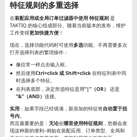
特征规则的多重选择
在
装配应用或全局订单过滤器中使用
特征规则
是
TAKTIQ 的核心组成部分。随着当前版本的发布，维护
工作变得
更加快捷方便
！
现在，选择功能代码时可使用
多选
功能。不再需要多次
打开选择列表的繁琐操作：
像往常一样点击输入框。
然后使用
Ctrl+click 或 Shift+click
在特征列表中同
时选择多个特征。
在列表底部，决定所选特征是用
“|”（OR）
还是
“&”（AND）
连接。
实用
：如果字段已经填满，新添加的特征将
自动置于括
号内
。
而且最重要的是：
无论
在
哪里使用特征规则
，您都会发
现这种新的便利–例如在装配应用、订单类型、全局和