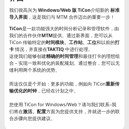
我们很高兴为
Windows/Web 版 TiCon
介绍新的
标准
导入界面
，这是我们与 MTM 合作迈出的重要一步！
TiCon
是一款功能强大的时间分析记录和管理软件，由
我们的合作伙伴
MTM
提供。通过新界面，您可以从
TiCon 传输特定的
时间模块、工作站、工位
和以前的
打
卡
情况，并直接在
TAKTIQ
中进行处理。
这使我们能够创建
精确的时间管理
和最佳打卡的理想组
合 – 实现一致和优化的装配规划。通过整合，您可以无
缝利用两个系统的优势。
而这仅仅是个开始：更多的功能，例如向 TiCon
重新传
输优化的时钟
，已经在计划之中。
您使用 TiCon for Windows/Web？请与我们联系–我
们将在
激活、配置
方面为您提供支持，并就进一步的联
合步骤向您提供建议。