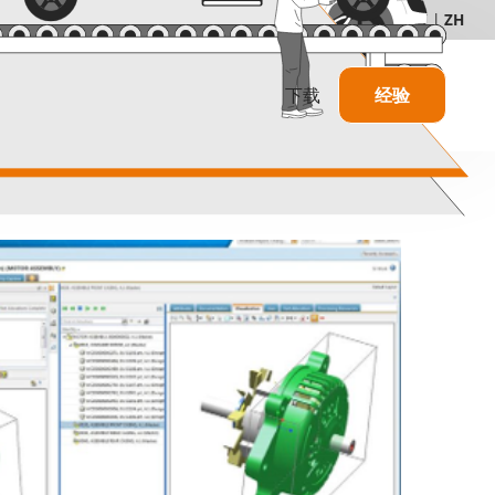
q.de
+49 5251 68262-00
DE
|
EN
|
FR
|
HU
|
IT
|
ZH
下载
经验
使用中的 TAKTIQ
信息
顾问和服务提供商
敏捷开发
合作伙伴与证书
价格结构