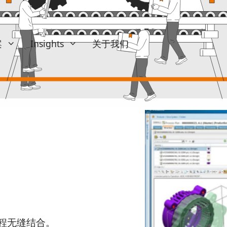
周一至周五：08.00 - 17.00（UTC+1）
kontakt@takti
案
Insights
关于我们
扩展
Insights
订购计划方案
专业文章与白皮书
订购预览
博客
人体工学
发布
组装说明
参考资料
工艺要求
顺序要求
时间管理
Q 排程无缝结合。