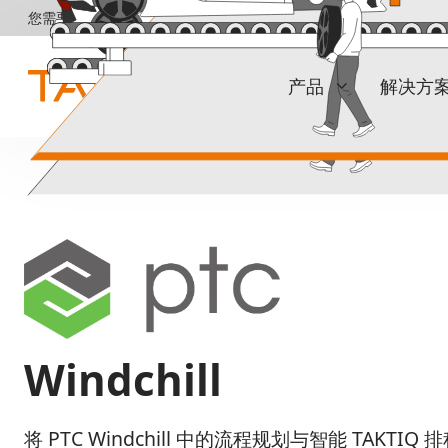
直
您需要帮助吗？请联系我们！
达
内
容
产品
解决方
Basis
服务
试点和介绍
TAKTIQ
集成与运行
步进标准
多种多样的装配线
定制选项
资格
正在寻找订单排序解决方案
Windchill
那就试试 SEQUIQ！
客户关怀与支持
将 PTC Windchill 中的流程规划与智能 TAKTI