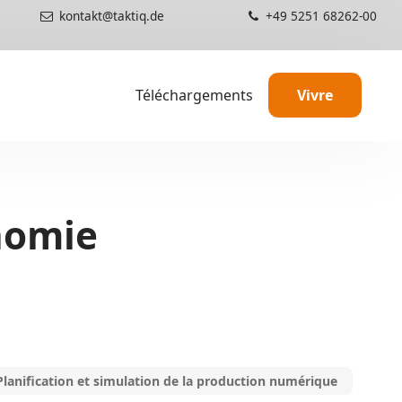
kontakt@taktiq.de
+49 5251 68262-00
Téléchargements
Vivre
TAKTIQ en action
Information
nomie
mmandes
Conseillers & prestatai
Développement ag
Partenariats et certific
Structure des prix
s
Planification et simulation de la production numérique