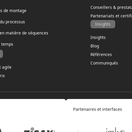
Conseillers & prestat
ns de montage
Partenariats et certif
 du processus
Insights
 en matière de séquences
Insights
u temps
Blog
Références
Communiqués
 agile
rix
Partenaires et interfaces