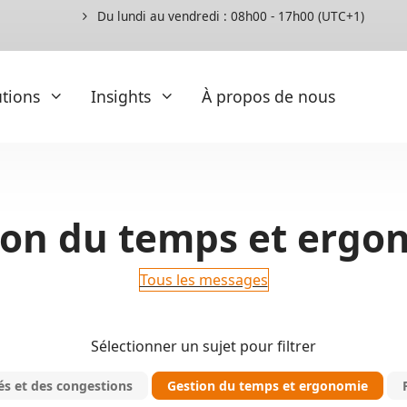
Du lundi au vendredi : 08h00 - 17h00 (UTC+1)
utions
Insights
À propos de nous
Extensions
Insights
ion du temps et ergo
Scénarios de programmes de co
Articles spécialisés et livres blancs
Aperçu des commandes
Blog
Tous les messages
Ergonomie
Communiqués
Instructions de montage
des commandes ?
Références
Exigences du processus
Sélectionner un sujet pour filtrer
Exigences en matière de séquence
és et des congestions
Gestion du temps et ergonomie
Gestion du temps