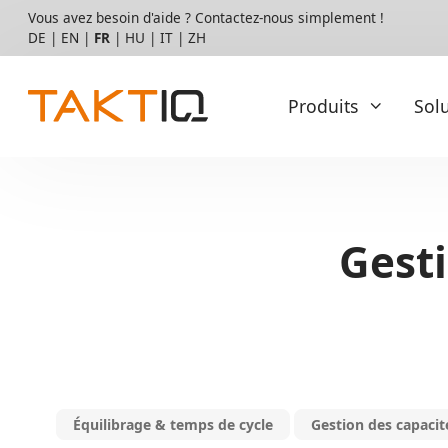
Aller
Vous avez besoin d'aide ? Contactez-nous simplement !
directement
DE
|
EN
|
FR
|
HU
|
IT
|
ZH
au
contenu
Produits
Sol
Basis
Services
Gest
Pilote & introduction
TAKTIQ
Intégration et opérations
La norme pour la cadence
des lignes d’assemblage variées
Possibilités de personnalisation
Qualification
Mais vous recherchez une solution pour le séquençage 
Essayez SEQUIQ !
Service client et support
Équilibrage & temps de cycle
Gestion des capacit