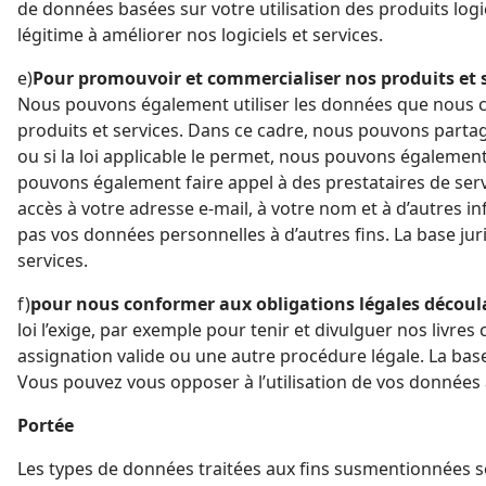
de données basées sur votre utilisation des produits logiciels TAKTIQ ne se fait que si vous l
légitime à améliorer nos logiciels et services.
e)
Pour promouvoir et commercialiser nos produits et s
Nous pouvons également utiliser les données que nous co
produits et services. Dans ce cadre, nous pouvons parta
ou si la loi applicable le permet, nous pouvons égaleme
pouvons également faire appel à des prestataires de servic
accès à votre adresse e-mail, à votre nom et à d’autres i
pas vos données personnelles à d’autres fins. La base juridique de ce traitement de données est notre intérêt légitime à promouvoir et à commercialiser nos produits et
services.
f)
pour nous conformer aux obligations légales découlan
loi l’exige, par exemple pour tenir et divulguer nos liv
assignation valide ou une autre procédure légale. La base
Portée
Les types de données traitées aux fins susmentionnées s