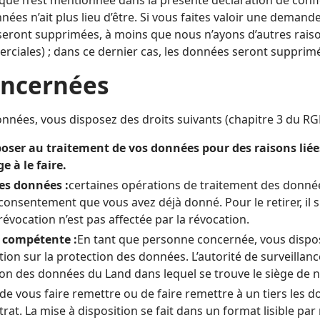
nées n’ait plus lieu d’être. Si vous faites valoir une demand
ront supprimées, à moins que nous n’ayons d’autres raiso
rciales) ; dans ce dernier cas, les données seront supprim
oncernées
nnées, vous disposez des droits suivants (chapitre 3 du RG
pposer au traitement de vos données pour des raisons liées
 à le faire.
es données :
certaines opérations de traitement des donné
consentement que vous avez déjà donné. Pour le retirer, il su
révocation n’est pas affectée par la révocation.
e compétente :
En tant que personne concernée, vous dispose
ation sur la protection des données. L’autorité de surveillan
ion des données du Land dans lequel se trouve le siège de n
 de vous faire remettre ou de faire remettre à un tiers les
sition se fait dans un format lisible par machine. Si vous demandez le transfe