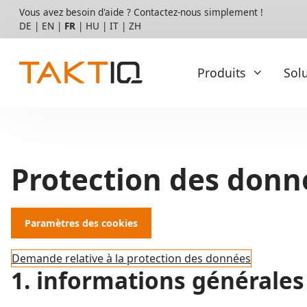
Aller
Vous avez besoin d'aide ? Contactez-nous simplement !
directement
DE
|
EN
|
FR
|
HU
|
IT
|
ZH
au
contenu
Produits
Sol
Basis
Services
Protection des donn
Pilote & introduction
TAKTIQ
Intégration et opérations
La norme pour la cadence
des lignes d’assemblage variées
Possibilités de personnalisation
Paramètres des cookies
Qualification
Mais vous recherchez une solution pour le séquençage 
Demande relative à la protection des données
Essayez SEQUIQ !
Service client et support
1. informations générales