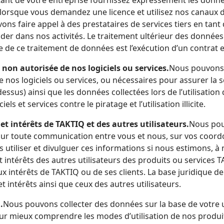
es, lorsque vous demandez une licence et utilisez nos canaux
ns faire appel à des prestataires de services tiers en ta
er dans nos activités. Le traitement ultérieur des données 
ialité respectives. La base juridique de ce traitement de données est l’exécution d’un 
 non autorisée de nos logiciels ou services.
Nous pouvons 
 de nos logiciels ou services, ou nécessaires pour assurer la 
 les données collectées lors de l’utilisation des produits TAKTIQ. La base
s et services contre le piratage et l’utilisation illicite.
et intérêts de TAKTIQ et des autres utilisateurs.
Nous pou
ur toute communication entre vous et nous, sur vos coordonné
utiliser et divulguer ces informations si nous estimons, à n
t intérêts des autres utilisateurs des produits ou services T
base juridique de ce traitement de données est notre intérêt légitime à
 intérêts ainsi que ceux des autres utilisateurs.
.
Nous pouvons collecter des données sur la base de votre ut
r mieux comprendre les modes d’utilisation de nos produits