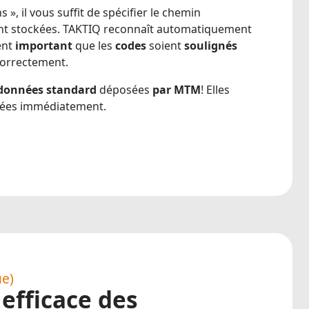
 », il vous suffit de spécifier le chemin
ont stockées. TAKTIQ reconnaît automatiquement
ent
important
que les
codes
soient
soulignés
correctement.
 données standard
déposées
par MTM
! Elles
isées immédiatement.
ue)
 efficace des