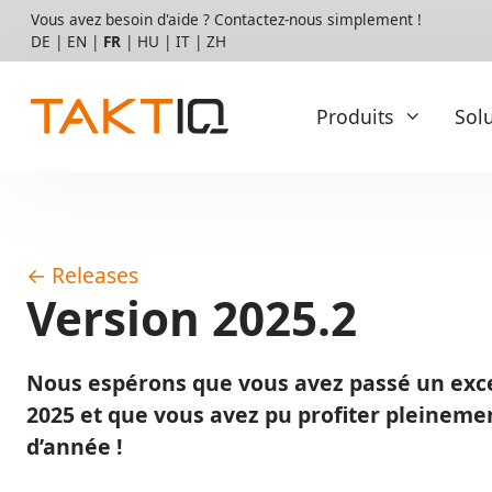
Aller
Vous avez besoin d'aide ? Contactez-nous simplement !
directement
DE
|
EN
|
FR
|
HU
|
IT
|
ZH
au
contenu
Produits
Sol
Basis
Services
←
Releases
Pilote & introduction
TAKTIQ
Version 2025.2
Intégration et opérations
La norme pour la cadence
des lignes d’assemblage variées
Possibilités de personnalisation
Nous espérons que vous avez passé un exce
Qualification
Mais vous recherchez une solution pour le séquençage 
2025 et que vous avez pu profiter pleinemen
Essayez SEQUIQ !
Service client et support
d’année !