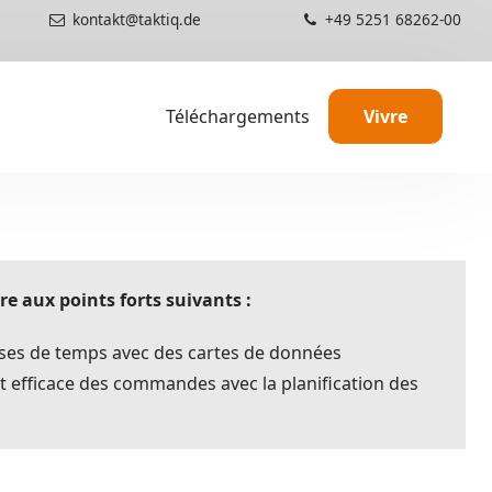
kontakt@taktiq.de
+49 5251 68262-00
Téléchargements
Vivre
TAKTIQ en action
Information
mmandes
Conseillers & prestatai
Développement ag
e aux points forts suivants :
Partenariats et certific
Structure des prix
yses de temps avec des cartes de données
et efficace des commandes avec la planification des
s