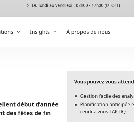
Du lundi au vendredi : 08h00 - 17h00 (UTC+1)
utions
Insights
À propos de nous
Extensions
Insights
Scénarios de programmes de co
Articles spécialisés et livres blancs
Vous pouvez vous attendr
Aperçu des commandes
Blog
Ergonomie
Gestion facile des anal
Communiqués
Instructions de montage
llent début d’année
Planification anticipée 
des commandes ?
Références
rendez-vous TAKTIQ
t des fêtes de fin
Exigences du processus
Exigences en matière de séquence
Gestion du temps