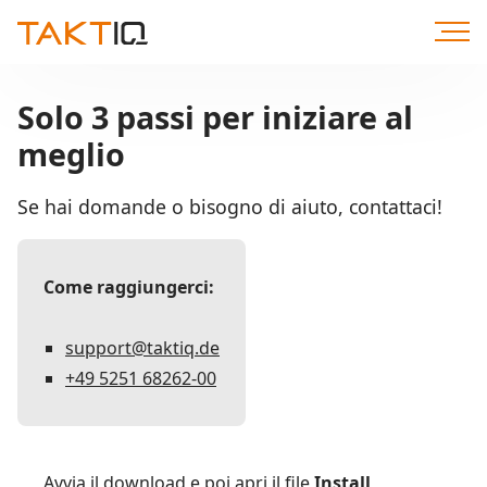
Direttamente
al
contenuto
Solo 3 passi per iniziare al
meglio
Se hai domande o bisogno di aiuto, contattaci!
Come raggiungerci:
support@taktiq.de
+49 5251 68262-00
Avvia il download e poi apri il file
Install